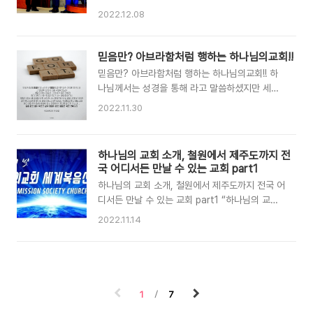
바오에서는 이 단체의 환경 챌린지가 결의안으로
사실 아시죠!! 그런데 브라질에서도 훈장을 수훈했
2022.12.08
채택돼 시의회를 통과했고 유럽의 국제환경단체는
다는 소식입니다^^ 하나님의 교회가 다시 한번 진
이 단체명으로 개발도상국가에 100그루의 나무를
가를 발휘했네요. 이는 하나님의 교회가 아버지 하
심었다. 기후변화 대응 등 지구 위기 극복을 위해
나님과 어머니 하나님께 배운 사랑으로 사회에 빛
믿음만? 아브라함처럼 행하는 하나님의교회!!
세계를 무대로 발로 뛰는 이 단체는 전 세계 MZ세
과 소금의 역할을 다하고자 애쓰고 수고한 결과이
믿음만? 아브라함처럼 행하는 하나님의교회!! 하
대 직장인들로 구성된 하나님의교회 직장인..
며 하나님의 교회는 앞으로도 지구촌의 행복과 평
나님께서는 성경을 통해 라고 말씀하셨지만 세상
화를 위해 어머니의 마음으로 사랑과 봉사를 이어
에는 하나님을 믿기만 해도 구원받을 수 있다!! 라
2022.11.30
갈 것입니다!! 기분 좋은 소식~ 함께 보실까요ㅎ
고 주장하는 사람들이 많습니다. 물론 믿음을 가져
하나님의 교회, 브라질 국회 최고상 ‘입법공로훈
하나님께 의로 인정받은 선진도 있으니까 그렇게
장’ 수훈 국가와 사회의 번영·연대 위한 헌신적 활
생각할 수도 있습니다. 아브라함의 믿음 = 하나님
하나님의 교회 소개, 철원에서 제주도까지 전
동 공로 페루서도 리마주정부 결의문 등 20여 회
의 교회의 믿음 창 15/6 아브람이 여호와를 믿으
국 어디서든 만날 수 있는 교회 part1
나 수상 하나님의 교회가 7일 브라질 입법공로훈
니 여호와께서 이를 그의 의로 여기시고 라고 하셨
장을 수훈했다. 국회의사당에서 열린 ..
하나님의 교회 소개, 철원에서 제주도까지 전국 어
지만 이 말씀을 주신 당시 아브라함은 할례받지 않
디서든 만날 수 있는 교회 part1 “하나님의 교회
은 상태였고 창 17/14 할례를 받지 아니한 남자
까지 가주세요.” 성남시 분당구 인근에서 택시 기
곧 그 양피를 베지 아니한 자는 백성 중에서 끊어
2022.11.14
사에게 이렇게 이야기하면 열에 아홉은 거듭 묻지
지리니 그가 내 언약을 배반하였음이니라 고 하셨
않고 곧장 액셀을 밟습니다. 분당구 백현동에 위치
습니다. 창 17/24 아브라함이 그 양피를 벤 때는
한 하나님의 교회 본당(새예루살렘 판교성전)은 이
구십 구세이었고 아브라함은 99세에 비로소 할례
미 이 지역의 랜드 마크입니다. 비단 성남시만의
를 받았지만 할례라는 행함을 보이..
사연이 아닙니다. 서울과 대전, 대구, 인천, 광주,
1
7
부산 등 전국 주요 도시는 물론 서산, 논산, 정읍,