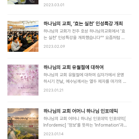
지, 내가 속한 직장에서 시작해요!” 유엔 지정 ‘세
께서 하나님을 ‘하늘에 계신 우리 아버지’라고 가
2023.03.01
계 물의 날’ 기념, 지구 지키기 위한 실천 앞장 3월
르쳐주셨기 때문에 (마 6:9) 사람들은 하나님을
22일 '세계 물의 날'을 맞아 하나님의교회 세계복
‘아버지’라고 불러 왔습니다. 그런데 그 말씀이 하
음선교협회(총회장 김주철 목사, 이하 하나님의 교
나님은 오직 아버지만 계신다는 뜻일까요? ‘아버
하나님의 교회, ‘효는 실천’ 인성특강 개최
회) 직장인청년봉사단 ASEZ WAO가 오는 22일
지’는 라는 호칭은 학교나 직장이 아닌 가정용(家
하나님의 교회가 전주 호성 하나님의교회에서 '효
부터 4월 1..
庭用)입니다. '아버지'라면 자녀와 자녀를 낳아준
는 실천' 인성특강을 개최했습니다^^ 요즘처럼 패
어머니가 반드시 있어야만 합니다. 우리에게 이 땅
륜적인 범죄들이 늘어나고 있는 시대에 걸맞는 교
2023.02.09
에 가족이 존재하는 것처럼 하늘에도 천국 가족이
육이라고 생각합니다. 생각만 하는 것이 아니라 실
있음을 성경이 증거합니다. 그 구성원은 아버지 하
천할 때 비로소 효도할 수 있고 부모님께 기쁨드릴
나님과 어머니 하나님, 하나님의 자녀임도 말입니
수 있다는 것을 학생들은 물로 학부모들까지 깨달
하나님의 교회 유월절에 대하여
다. 천국 가족은 이 땅의 가족의 실체 / 어머니 하
았다고 하니 감사한 일입니다^^ 하나님의 교회,
나님 하나님께서는 눈으로 볼 수 없는 천국 가족을
하나님의 교회 유월절에 대하여 십자가에서 운명
‘효는 실천’ 인성특강 개최 학생캠프 일환, 전주권
쉽게 이해할 수 있도록 모..
하시기 전날, 예수님께서는 열두 제자를 마가의 다
학생·학부모 320여 명 참석 십 대의 빛나는 미래
락방에 모으셨습니다. 생의 마지막을 앞두고 예수
를 응원하며 다각적으로 지원해온 하나님의교회
2023.01.21
님께서 가장 바라셨던 일, 바로 유월절을 지키는
세계복음선교협회(총회장 김주철 목사, 이하 하나
것이었습니다. 유월절은 예수님과 제자들, 초대교
님의 교회)가 청소년 맞춤형 주제의 인성특강을 개
회 성도들이 모두 지켰지만 A.D. 325년 니케아
최해 의미 있는 겨울방학을 선물하고 있다. 전주에
하나님의 교회 어머니 하나님 인포데믹
종교회의에서 폐지되어 1600여 년 동안 지켜지지
서는 5일, ‘효는 실천이다’는 주제의 특강이 열렸
하나님의 교회 어머니 하나님 인포데믹 인포데믹[
못했습니다. 그렇다면 유월절은 이대로 영영 사라
다. 전주호성 하나님의 교회에서 개최한..
Infordemic] '정보'를 뜻하는 'Information'과
지고 마는 것일까요? "우리의 유월절 양 곧 그리스
'유행병'을 뜻하는 'epidemic'의 합성어.잘못된 진
도께서 희생이 되셨느니라 이러므로 우리가 명절
2023.01.14
단과 전망이 전염병처럼 급속히 퍼져 오히려 혼란