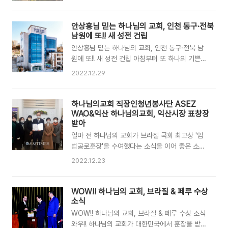
(유월절)을 지키되" 고린도전서 5장 7~8절 예수
을 초래하는 현상을 말한다. 출처 한경 경제용어사
님께서는 운명하시기 전날인 성력 1월 14일 저녁
전 이제는 세상이 다 아는 것처럼 하나님의 교회에
유월절 만찬 자리에서 사랑하는 제자들과 새 언약
안상홍님 믿는 하나님의 교회, 인천 동구·전북
서는 어머니 하나님을 섬기고 있습니다. 그런데 하
을 세우셨습니다. "내가 고난을 받기 전에 너희와
남원에 또!! 새 성전 건립
나님의 교회에 어머니 하나님이 계시고 하나님의
함께 이 유월절 먹기를 원하고 원하였노..
안상홍님 믿는 하나님의 교회, 인천 동구·전북 남
교회가 어머니 하나님을 믿는다고 하면 부정적인
원에 또!! 새 성전 건립 아침부터 또 하나의 기쁜
반응을 보이는 사람들이 있습니다. 그리고 그러한
소식이 도착했네요^^ 인천 동구와 전북 남원에 또
생각을 인터넷이나 SNS를 통해 여러 사람들에게
2022.12.29
하나님의 교회 새 성전이 건립되었다는 소식입니
퍼뜨리기도 합니다. 어머니 하나님에 대한 인포데
다. 안상홍님과 어머니 하나님을 믿는 하나님의 교
믹이라고 할 수 있지요. 세상을 살아갈 때 인포데
회 사람들이 더 늘어났다는 증거이지요. 이렇게 기
하나님의교회 직장인청년봉사단 ASEZ
믹 가운데에서 올바른 정보, 진실을 가려낼 줄 알
쁜 소식으로 2022년을 마무리하게 되네요ㅎ
WAO&익산 하나님의교회, 익산시장 표창장
아야 하지 않을까..
2023년에도 안상홍님과 어머니 하나님의 품으로
받아
더 많은 영혼들이 나아오기를 간절히 기도합니다!!
얼마 전 하나님의 교회가 브라질 국회 최고상 '입
하나님의 교회, 인천 동구·전북 남원에 새 성전 건
법공로훈장'을 수여했다는 소식을 이어 좋은 소식
립 “새해에도 ‘어머니 마음’으로 지역사회 따뜻하
이 줄을 잇네요^^ 하나님의 교회 소식을 함께 보실
2022.12.23
게 품는 교회 될 것” 지역사회 환대 속에 올해만도
까요~ 하나님의교회 직장인청년봉사단 ASEZ
23곳에서 헌당식을 한 하나님의교회 세계복음선
WAO ‘이면지 사용하기’ 챌린지 12개국서 진행
교협회(총회장 김주철 목사, 이하 하나님의 교회)
“이 청년들이야말로 모든 지역사회에서 세상을 바
WOW!! 하나님의 교회, 브라질 & 페루 수상
가 28일 인천과 전북 지역의 새 ..
꿀 수 있는 영향력을 가진 사람들이다.” 지구 반대
소식
편 아르헨티나 필라르시장이 한국에서 출범한 한
WOW!! 하나님의 교회, 브라질 & 페루 수상 소식
글로벌 청년봉사단체를 두고 한 말이다. 필리핀 다
와우!! 하나님의 교회가 대한민국에서 훈장을 받은