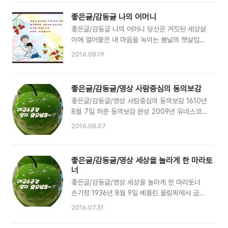
데... 나도 열심히 연습하면 하늘을 날 수 있지 않
공하는 사람들에게는 다 이유가 있습니다. 그들 곁
을까?" 그때부터 아기 펭귄은 어떻게든 날아보려
에는 언제나 자신을 위해 희생하며 끊임없이 응원
좋은글/감동글 나의 어머니
고 애를 썼습니다. 하지만 아무리 날개짓을 해도
하는 '가족'이 있다는 것이 그 첫 번째이고, 그 가
좋은글/감동글 나의 어머니 당신은 거짓된 세상살
날아오르지 않았습니다. 거듭되는 실패에 좌절하
족들을 무한히 신뢰하고 사랑하며 그..
이에 얼어붙은 내 마음을 녹이는 봄날의 햇살입니
고 있을 때, 엄마 펭귄이 아기 펭귄을 데리고 높은
다. 당신은 거칠고 메마른 나의 삶을 촉촉이 적셔
빙벽 위로 올라갔습니다. 발밑을 쳐다본 아기 펭귄
2016.08.19
주는 여름철 소나기입니다. 당신은 모든 것을 잃은
은 눈앞이 아찔했습니다. "괜찮아, 걱정 말고 뛰어
나를 위해 생의 자리마저 내어주는 가을의 낙엽입
내려, 넌 날 수 있어!" 아기 펭귄은 무섭고 떨렸지
니다. 당신은 찢기고 상처 받은 내 인생을 포근히
만 엄마 펭귄의 말에 용기를 얻어 힘차게 빙벽에서
좋은글/감동글/영상 사람중심의 동의보감
감싸 안아주는 겨울의 함박눈입니다. 봄, 여름, 가
뛰어내렸습니다. 하지만 날기는커녕 바닷속으로
좋은글/감동글/영상 사람중심의 동의보감 1610년
을, 겨울... 당신의 모든 것을 바치고도 미소 지으
곤두박질치고 말았지요. 그런데 바..
8월 7일 허준 동의보감 완성 2009년 유네스코
시는 당신은... 나의 어머니이십니다. 좋은글/감동
세계기록유산에 등재 백성을 살린 어진 의술을 펼
글 출처 하늘. 사랑... 그리고 어머니(천. 년. 후) 어
2016.08.07
친 허준의 동의보감은 2015년 보물에서 국보로
머니는 당신의 모든 것을 바치고도 우리에게 미소
승격되었다 세계적 가치로 인정받은 동의보감의
지어주십니다. 정말 좋은글이고 감동글이지요. 어
가치! 자랑스럽습니다 좋은글/감동글/영상 출처 사
머니 사랑합니다~~ 어머니 힘내세요~~ 어머니께
좋은글/감동글/영상 세상을 놀라게 한 마라토
랑밭 새벽편지
힘이 되는 자녀가 되어요 우리^^
너
좋은글/감동글/영상 세상을 놀라게 한 마라토너
손기정 1936년 8월 9일 베를린 올림픽에서 금메
달을 딴 손기정 선수는 일제치하에서 민족의 대표
2016.07.31
로 세계에 알린 민족의 영웅이었습니다 - 자기 일
에 최선을 다하면 어느 시대나 필요한 사람! - 좋은