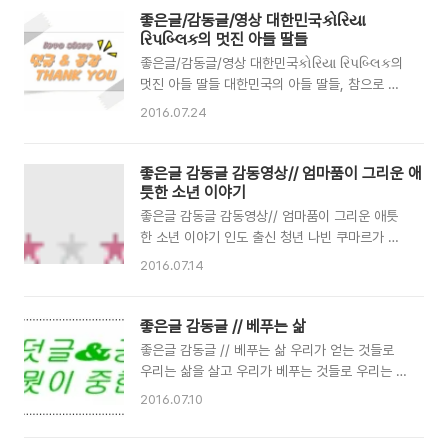
글/감동글/영상 출처 사랑밭새벽편지
좋은글/감동글/영상 대한민국કોરિયા
રિપબ્લિક의 멋진 아들 딸들
좋은글/감동글/영상 대한민국કોરિયા રિપબ્લિક의
멋진 아들 딸들 대한민국의 아들 딸들, 참으로 수
고많습니다 따뜻한 말 한 마디! 참으로 힘이 됩니
2016.07.24
다 - 상대방을 소중히 대하는 마음을 가집시다 ^^
- 좋은글/감동글/영상 사랑밭새벽편지
좋은글 감동글 감동영상// 엄마품이 그리운 애
틋한 소년 이야기
좋은글 감동글 감동영상// 엄마품이 그리운 애틋
한 소년 이야기 인도 출신 청년 나빈 쿠마르가 제
작한 2분짜리 영화 ‘분필’ 이 영화에 등장하는 아
2016.07.14
이는 이라크 전쟁으로 고아가 된 소년이라고 합니
다. 그리고 영화의 맨 마지막 ‘대부분 당연하게 누
리고 있는 엄마의 사랑을 누군가는 갈망한다.’ 라
좋은글 감동글 // 베푸는 삶
는 말로 끝을 맺지요. 영화는 지난 2014년 10월
좋은글 감동글 // 베푸는 삶 우리가 얻는 것들로
인도에서 열린 ‘애님데이 어워드’에서 ‘올해 최고의
우리는 삶을 살고 우리가 베푸는 것들로 우리는 삶
AD 영화’로 선정됐다고 합니다. 다치는 것보다 더
을 만든다 - 참으로 감동적인 말이지요 서로 베풀
2016.07.10
큰 고통은 아이에게서 엄마를 빼앗아 가는 것입니
면서 살자구요 - 좋은글 감동글 사랑밭새벽편지에
다. 많은 아이가 어른들의 세상에 살면서 힘없이,
서 보내주셨어요^^
이유 없이 고통을 분담하고 있습니다. 저 귀엽고