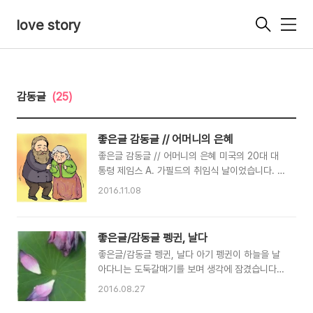
love story
메
뉴
감동글
(25)
좋은글 감동글 // 어머니의 은혜
좋은글 감동글 // 어머니의 은혜 미국의 20대 대
통령 제임스 A. 가필드의 취임식 날이었습니다. 그
는 가난을 딛고 대통령이 된 사람으로 유명합니다.
2016.11.08
취임식에 참석한 사람들은 모든 준비를 마치고 대
통령이 나오기만을 기다리고 있었습니다. 그런데
대통령이 한 노인을 부축하며 취임식장으로 모시
좋은글/감동글 펭귄, 날다
고 나왔습니다. 그 노인은 다름 아닌 가필드 대통
좋은글/감동글 펭귄, 날다 아기 펭귄이 하늘을 날
령의 어머니였습니다. 그는 연단 옆에 계시는 어머
아다니는 도둑갈매기를 보며 생각에 잠겼습니다.
니를 가리키며 취임사를 시작합니다. "저를 대통령
"나도 저 새처럼 날고 싶어. 뒤뚱뒤뚱 우스꽝스럽
이 되도록 이끌어준 어머님을 모시고 나왔습니다.
2016.08.27
게 걸어 다니고 싶지 않아. 나에게도 날개가 있는
이 영광은 제 어머니께서 꼭 받으셔야 합니다." 성