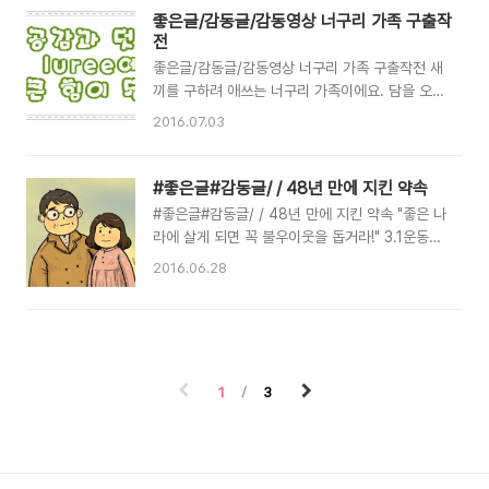
좋은글/감동글/감동영상 너구리 가족 구출작
천진난만한 아이에겐 이념도 종교도 아닌 엄마만
전
있으면 된다는 걸, 잊지 말아 주세요! # 오늘의 명
언 제일 안전한 피난처..
좋은글/감동글/감동영상 너구리 가족 구출작전 새
끼를 구하려 애쓰는 너구리 가족이에요. 담을 오르
기 위해 온힘을 다하는 새끼너구리와 담 아래로 몸
2016.07.03
을 내린 부모 너구리 살기 위해, 살리기 위해 서로
온 힘을 다하는 게 감동입니다~~!! 출처 사랑밭새
벽편지
#좋은글#감동글/ / 48년 만에 지킨 약속
#좋은글#감동글/ / 48년 만에 지킨 약속 "좋은 나
라에 살게 되면 꼭 불우이웃을 돕거라!" 3.1운동에
참여했던 '독립유공자' 故이찰수 선생님이 남긴 유
2016.06.28
언입니다. "우리는 대한 독립을 위하여 생명을 희
생하기로 맹세한다." 경남 밀양 용회동 장터에 의
분을 토로하며 선언문을 내걸고 "대한 독립 만
세!"를 외치며 만세시위를 이끌었던 아버지. 독립
되고 6.25 전쟁을 치른 후, 세상이 발전을 거듭했
1
3
습니다. 아버님이 말씀하신 좋은 나라가 된 것입니
다. 그런데 애석하게도 독립유공자 자녀들의 삶은
전혀 나아지지 않았습니다. 이찰수 선생님의 셋째
딸 이도필 할머니(82세)도 마찬가지였습니다. 일