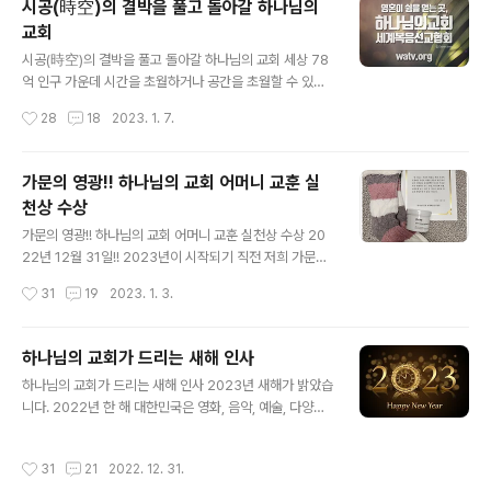
시공(時空)의 결박을 풀고 돌아갈 하나님의
부모 320여 명 참석 십 대의 빛나는 미래를 응원하며 다각
교회
적으로 지원해온 하나님의교회 세계복음선교협회(총회장
글 내용
김주철 목사, 이하 하나님의 교회)가 청소년 맞춤형 주제의
시공(時空)의 결박을 풀고 돌아갈 하나님의 교회 세상 78
인성특강을 개최해 의미 있는 겨울방학을 선물하고 있다.
억 인구 가운데 시간을 초월하거나 공간을 초월할 수 있는
전주에서는 5일, ‘효는 실천이다’는 주제의 특강이 열렸다.
사람은 단 한사람도 존재하지 않습니다. 사람이라면 이런
작성시간
28
18
2023. 1. 7.
전주호성 하나님의 교회에서 개최한..
존재가 되어 보고 싶지 않을까요^^ 왜 할 수 없는 걸까요?
하나님의 교회에서 알려주는 시공의 제약이 없던 하늘 나
라 옛날 이야기를 하나 해볼까요. 하늘 나라에 하나님과 천
가문의 영광!! 하나님의 교회 어머니 교훈 실
사들이 살고 있었습니다. 천사들은 시간과 공간의 제약을
천상 수상
받지 않는 완벽하게 자유로운 존재였습니다. 그 천사들이
글 내용
큰 잘못을 저질렀고 자유를 빼앗기게 되었습니다. 하나님
가문의 영광!! 하나님의 교회 어머니 교훈 실천상 수상 20
께서는 천사들을 흙으로 만든 육체 속에 가두어 버리셨습
22년 12월 31일!! 2023년이 시작되기 직전 저희 가문의
니다. 천사들은 육체가 갈 수 없는 곳에는 갈 수 없고 시간
영광인 일이 생겼지 뭐에요!! 인천 영종도 하나님의 교회에
작성시간
31
19
2023. 1. 3.
을 거스를 수도 뛰어 넘을 수도 없게 되었습니다. 아시나
서 어머니 교훈 실천상을 수상했답니다^^ 상품까지 주셨지
요? 육체 속에 갇힌 이 천사들이 바로..
뭐에요!! 바로 어마무시한 수면 부츠?ㅋ와 시카 리페어 필
링 패드!! 이렇게 장화? 부츠?같은 수면양말은 첨 봤어요ㅋ
하나님의 교회가 드리는 새해 인사
ㅋㅋ 그래도 손발이 찬 제게 딱이랍니다^^ 이 상은 영종도
글 내용
하나님의 교회가 드리는 새해 인사 2023년 새해가 밝았습
하나님의 교회 당회장님께서 새해를 맞이해서 모든 식구들
니다. 2022년 한 해 대한민국은 영화, 음악, 예술, 다양한
에게 상을 주고 싶으셔서 기획하신 이벤트였답니다. 상품
분야에서 전 세계를 떠들썩하게 했습니다. 가보고 싶은 나
은 각자 집에서 사용하지 않고 있는 것들을 모았구요. 상장
라 대한민국! 배우고 싶은 나라 대한민국! 이제 대한민국은
만들기와 상품 포장하기는 식구들이 애써주셨어요ㅎ 아버
작성시간
31
21
2022. 12. 31.
‘아는 나라’를 넘어 ‘본받을 만한 나라’가 되었습니다. 하나
지 어머니의 사랑을 그대로 닮으신 우리 당회장님이시죠^^