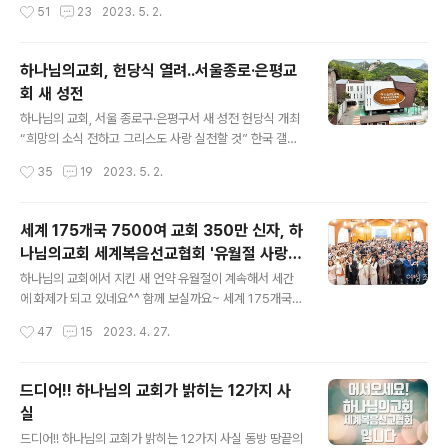
작성시간
51
23
2023. 5. 2.
됐다. 하나님의 교회 신자들과 가..
능을 실천하는 교회. 하나님의교회 세계복음선교협회(총회
장 김주철 목사, 이하 하나님의 교회)는 그리스도가 숭고한
인류애를 담아 세운 진리의 회복이 선행할 때 진정한 사랑
하나님의교회, 헌당식 열려..서울종로·은평교
의 회복도 가능하다고 말한다. ‘성경 중심의 진리와 사랑의
회 새 성전
회복’으로 개인의 삶 너머 가정, 이웃 등 사회 저변을 아름
글 내용
답고 따뜻하게 물들여가는 하나님의 교회를 만난다. 존중
하나님의 교회, 서울 종로구·은평구서 새 성전 헌당식 개최
과 배려로 만들어가는 행복한 가정, 화목한 지구촌 하나님
“희망의 소식 전하고 그리스도 사랑 실천할 것” 한국 갤럽
의 교회가 전하는 ‘웃음꽃’ 선물 가족 해체가 증가하는 요
조사에 따르면 종교인 비율은 물론 종교가 개인이나 사회
작성시간
35
19
2023. 5. 2.
즘, 행복의 바탕이 가정에 있음을 일깨우며 지구촌 곳곳에
에 끼치는 영향력에 대한 국민 인식도 갈수록 낮아지고 있
가족 같은 사랑을 나눠온 하나님의..
다. 이 같은 ‘탈종교화’ 추세에도 성경 중심의 신앙과 사랑
실천으로 공감을 얻으며 괄목할 만한 성장을 이룬 교회가
세계 175개국 7500여 교회 350만 신자, 하
있다. 1964년 설립 이래 반세기 만에 175개국 7500여
나님의교회 세계복음선교협회 '유월절 사랑'
교회 350만 신자의 세계적 규모로 발돋움한 하나님의교회
글 내용
①
세계복음선교협회(총회장 김주철 목사, 이하 하나님의 교
하나님의 교회에서 지킨 새 언약 유월절이 계속해서 세간
회)다. 29일 안식일 예배와 겸해 ‘서울종로 하나님의 교
에 화제가 되고 있네요^^ 함께 보실까요~ 세계 175개국 7
회’와 ‘서울은광 하나님의 교회’ 헌당기념예배가 열려 130
500여 교회 350만 신자, 하나님의교회 세계복음선교협
작성시간
47
15
2023. 4. 27.
0여 명이 참여했다. 팬데믹 기간에도 신자가 꾸준히 늘어,
회 '유월절 사랑' ① 메마른 사회에 사랑을 공급하고 올바른
일상회복이 본격화한 ..
가치를 제시하며 종교의 순기능을 실천하는 교회. 하나님
의교회 세계복음선교협회(총회장 김주철 목사, 이하 하나
드디어!! 하나님의 교회가 밝히는 12가지 사
님의 교회)는 그리스도가 숭고한 인류애를 담아 세운 진리
실
의 회복이 선행할 때 진정한 사랑의 회복도 가능하다고 말
글 내용
한다. ‘성경 중심의 진리와 사랑의 회복’으로 개인의 삶 너
드디어!! 하나님의 교회가 밝히는 12가지 사실 동방 땅끝의