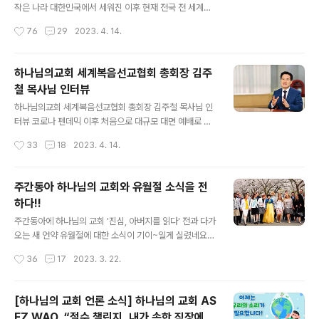
머 가정, 이웃 등 사회 저변을 아름답고 따뜻하게 물들여가
작은 나라 대한민국에서 세워진 이후 현재 전국 전 세계에
는 하나님의 교회를 만난다. 전 세계서 유월절 대성회 거행
없는 곳이 없을 정도로 성공한 교회 기독교계에서 센세이
작성시간
76
29
2023. 4. 14.
한 하나님의교회 세계복음선교협회 그리스도의 숭고한 사
션을 일으키고 있는 하나님의교회 세계복음선교협회 에 대
랑과 인류애 새겨 새 언약 유월절은 세..
해 알아보겠습니다. 1 예수님을 믿는가? 사람 되어 오신 예
수 그리스도를 구원자로 믿는 신앙이 기독교 신앙의 핵심
하나님의교회 세계복음선교협회 총회장 김주
인데요. 혹시 하나님의 교회는 예수님을 믿지 않는다고 들
철 목사님 인터뷰
으셨나요? 하나님의 교회는 예수님을 믿을까요, 안 믿을까
글 내용
요? 한번 확인해 보겠습니다. 하나님의 교회 공식 페이지에
하나님의교회 세계복음선교협회 총회장 김주철 목사님 인
들어가 보면 대문 페이지에서부터 '예수님께서 세워주신
터뷰 코로나 펜데믹 이후 처음으로 대규모 대면 예배로 새
새 언약을 지키고 전합니다' 라고 나옵니다. 그다음 교회소
언약 유월절을 지킨 하나님의 교회 김주철 총회장님께 기
작성시간
33
18
2023. 4. 14.
개 페이지를 한 번 볼까요? 여기에서도 예수님을 믿는 신앙
자님이 여러가지 궁금한 점들을 인터뷰하셨네요^^ 하나님
을 확인할 수 있습니다. 그리고 이 ..
의 교회가 유월절을 중시하는 이유, 브라질 최고상인 '입법
공로훈장' 수훈 소식, 멕시코 헌당소식, K-교회 열풍을 주
주간동아 하나님의 교회와 유월절 소식을 전
도하는 비결 등 궁금한 점이 참 많았더라구요. 세상 사람들
하다!!
이 하나님의 교회에 대해 알고 싶거나 이상하다 싶은 내용
글 내용
들을 이렇게 대놓고 물어보면 좋겠어요. 아주 속이 시원하
주간동아에 하나님의 교회 '진심, 아버지를 읽다' 전과 다가
게 대답해줄 수 있고 그럼 풍문으로 들은 하나님의 교회는
오는 새 언약 유월절에 대한 소식이 기이~일게 실렸네요^^
절대 진짜 하나님의 교회가 아니라는 사실을 알 수 있을테
현재 하나님의 교회에 어떤 일들이 벌어지고 있는지 잘 알
작성시간
36
17
2023. 3. 22.
니까요!! “교회는 사랑의 공동체, 아름답고 따뜻한 세상 만
수 있는 내용입니다. 함께 볼까요ㅎㅎ 먹빛 같은 아버지 마
들어가는 모습에 큰 보람” [인터뷰] 김..
음 읽는 전시 ‘진심, 아버지를 읽다’展 하나님의교회 세계
복음선교협회 개최 13만 관람객 내방… 서울과 부산, 대전
[하나님의 교회 언론 소식] 하나님의 교회 AS
거쳐 광주서 열려 “아버지의 유품을 정리하던 날, 수십 년
EZ WAO, “절수 챌린지, 내가 속한 직장에서