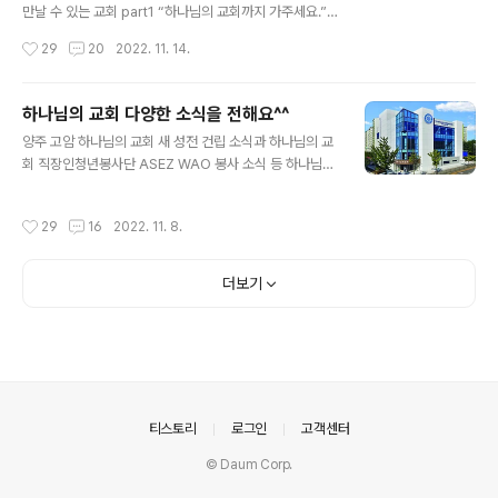
사·이하 하나님의 교회) 직장인청년봉사단 '아세즈 와오(A
만날 수 있는 교회 part1 “하나님의 교회까지 가주세요.”
SEZ WAO)' 회원들이 인천 연안부두 정화 활동에 나섰다.
성남시 분당구 인근에서 택시 기사에게 이렇게 이야기하면
작성시간
29
20
2022. 11. 14.
지난 11월20일 오전 ASEZ WAO 청년들과 선후배 등 봉
열에 아홉은 거듭 묻지 않고 곧장 액셀을 밟습니다. 분당구
사자 55여 명이 환경보호활..
백현동에 위치한 하나님의 교회 본당(새예루살렘 판교성
전)은 이미 이 지역의 랜드 마크입니다. 비단 성남시만의 사
하나님의 교회 다양한 소식을 전해요^^
연이 아닙니다. 서울과 대전, 대구, 인천, 광주, 부산 등 전국
글 내용
양주 고암 하나님의 교회 새 성전 건립 소식과 하나님의 교
주요 도시는 물론 서산, 논산, 정읍, 구미 등 지방 곳곳에서
회 직장인청년봉사단 ASEZ WAO 봉사 소식 등 하나님의
도 하나님의 교회를 만나볼 수 있습니다. 이미 국내 최북단
교회 다양한 소식을 전해요^^ 하나님의 교회, 경기 양주 덕
에 위치한 철원에서부터 최남단 제주도까지 400여 개가
정역 인근 새 성전 건립 지역의 미래가치 키우는 공유공
넘게 설립되었습니다. 하나님의 교회 본당 – 새예루살렘 판
작성시간
29
16
2022. 11. 8.
간...화합과 안녕 도모하는 복음기관 될 터 하나님의교회 세
교성전 하나님의 교회 본당은 2016년 1월에 헌당예배를
계복음선교협회(총회장 김주철 목사)가 경기도 양주시에
거행한 새예루살..
새 성전을 건립했다. 지난 3일 사용승인을 받은 고암동 소
더보기
재 ‘양주고암 하나님의 교회’는 경기북부 개발의 축으로 부
상하는 옥정신도시와 더불어 지역의 행복과 미래가치를 더
하는 공유공간으로 자리매김할 전망이다. 오는 13일 이전
예정인 양주 하나님의 교회는 대지면적 1414.90㎡(428
평), 연면적 3901.29㎡(1180평)인 지하 1층~지상 4층
건물이다. 대예배실을..
의안내
티스토리
로그인
고객센터
© Daum Corp.