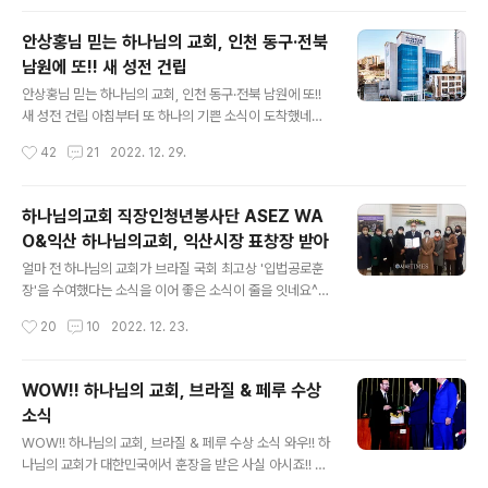
님의교회 세계복음선교협회는 대한민국에서 시작하였습니
시상식 내내 웃음이 끊이..
다. “세계 모든 민족 위에 뛰어나게 해주신다”는 엘로힘 하
안상홍님 믿는 하나님의 교회, 인천 동구·전북
나님의 말씀에 따라 2022년은 하나님의 교회가 대한민국
남원에 또!! 새 성전 건립
과 함께 빛난 한 해였습니다. 코로나19로 잠시 멈췄던 아버
글 내용
지展, 어머니展을 재개해 가족 사랑을 일깨우고 아버지 안
안상홍님 믿는 하나님의 교회, 인천 동구·전북 남원에 또!!
상홍님과 어머니 하나님의 영광을 드높였으며, 진심 어린
새 성전 건립 아침부터 또 하나의 기쁜 소식이 도착했네요^
봉사로 지구촌 곳곳에서 모범과 귀감이 되어 각국 정부와
^ 인천 동구와 전북 남원에 또 하나님의 교회 새 성전이 건
작성시간
42
21
2022. 12. 29.
기관, 단체로부터 격려와 ..
립되었다는 소식입니다. 안상홍님과 어머니 하나님을 믿는
하나님의 교회 사람들이 더 늘어났다는 증거이지요. 이렇
게 기쁜 소식으로 2022년을 마무리하게 되네요ㅎ 2023
하나님의교회 직장인청년봉사단 ASEZ WA
년에도 안상홍님과 어머니 하나님의 품으로 더 많은 영혼
O&익산 하나님의교회, 익산시장 표창장 받아
들이 나아오기를 간절히 기도합니다!! 하나님의 교회, 인천
글 내용
동구·전북 남원에 새 성전 건립 “새해에도 ‘어머니 마음’으
얼마 전 하나님의 교회가 브라질 국회 최고상 '입법공로훈
로 지역사회 따뜻하게 품는 교회 될 것” 지역사회 환대 속
장'을 수여했다는 소식을 이어 좋은 소식이 줄을 잇네요^^
에 올해만도 23곳에서 헌당식을 한 하나님의교회 세계복
하나님의 교회 소식을 함께 보실까요~ 하나님의교회 직장
작성시간
20
10
2022. 12. 23.
음선교협회(총회장 김주철 목사, 이하 하나님의 교회)가 2
인청년봉사단 ASEZ WAO ‘이면지 사용하기’ 챌린지 12
8일 인천과 전북 지역의 새 ..
개국서 진행 “이 청년들이야말로 모든 지역사회에서 세상
을 바꿀 수 있는 영향력을 가진 사람들이다.” 지구 반대편
WOW!! 하나님의 교회, 브라질 & 페루 수상
아르헨티나 필라르시장이 한국에서 출범한 한 글로벌 청년
소식
봉사단체를 두고 한 말이다. 필리핀 다바오에서는 이 단체
글 내용
의 환경 챌린지가 결의안으로 채택돼 시의회를 통과했고
WOW!! 하나님의 교회, 브라질 & 페루 수상 소식 와우!! 하
유럽의 국제환경단체는 이 단체명으로 개발도상국가에 10
나님의 교회가 대한민국에서 훈장을 받은 사실 아시죠!! 그
0그루의 나무를 심었다. 기후변화 대응 등 지구 위기 극복
런데 브라질에서도 훈장을 수훈했다는 소식입니다^^ 하나