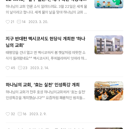
간 자물쇠가 채워져 있던 골방 문이 열렸다. (중략) 추억의
글 내용
시작해요!”
물건들을 이리저리 뒤적이다 아홉 권의 노트를 발견했다.
하나님의 교회 언론 소식 알려드려요. 3월 22일은 세계 물
(중략) 차마 자식들에게 털어놓지 못했던 아버지의 쓸쓸한
의 날이라고 합니다. 세계 물의 날을 맞아 하나님의 교회 직
독백을 뒤늦게나마 한 줄, 한 줄 읽어 내려갔다. 먹먹한 가
장인청년봉사단 ASEZ WAO가 국내외 각국에서 절수 챌
작성시간
21
14
2023. 3. 20.
슴에서 북받쳐 오른 눈물이 일기장에 뚝뚝 떨어졌다.” -’진
린지를 펼친다고 하는 소식이 들려오네요^^ ‘양치컵 사용
심, 아버지를 ..
하기, 수도꼭지 잠그기, 설거지통 사용하기’를 3가지 실천
항목으로 정했다고 하니 집에서도 꼭 실천해야겠어요!! 이
지구 반대편 멕시코서도 헌당식 개최한 ‘하나
제 지구 환경 보호에도 하나님의 교회가 없으면 안되겠죠
님의 교회’
ㅎ 하나님의 교회 ASEZ WAO, “절수 챌린지, 내가 속한
글 내용
직장에서 시작해요!” 유엔 지정 ‘세계 물의 날’ 기념, 지구
태평양을 건너 멀고 먼 멕시코에서 봄 햇살처럼 따뜻한 소
지키기 위한 실천 앞장 3월 22일 '세계 물의 날'을 맞아 하
식이 들려왔네요^^ 멕시코시티, 푸에블라에서 잇따라 하나
나님의교회 세계복음선교협회(총회장 김주철 목사, 이하
님의 교회 헌당식이 열렸다고 합니다. 하나님의 교회 김주
작성시간
45
23
2023. 2. 14.
하나님의 교회) 직장인청년봉사단 ASEZ WAO가 오는 2
철 총회장님께 직접 가서 헌당기념예배를 집전하셔서 멕시
2일부터 4월 1..
코 하나님의 교회 식구분들이 더 기뻐하셨다고 하니 저도
덩달아 행복해지네요. 잇달아 다른 나라에서도 하나님의
하나님의 교회, ‘효는 실천’ 인성특강 개최
교회 헌당식 소식이 들려오기를 기도합니다!! 지구 반대편
글 내용
하나님의 교회가 전주 호성 하나님의교회에서 '효는 실천'
멕시코서도 헌당식 개최한 ‘하나님의 교회’ -멕시코시티·푸
인성특강을 개최했습니다^^ 요즘처럼 패륜적인 범죄들이
에블라서 잇따라 열려, 연인원 4000명 참석 성황 -“멕시
늘어나고 있는 시대에 걸맞는 교육이라고 생각합니다. 생
코 전역의 화합과 발전 이끄는 진리와 사랑의 복음기관 될
각만 하는 것이 아니라 실천할 때 비로소 효도할 수 있고 부
터” 올 초부터 헌당식 개최로 바쁜 나날을 보내고 있는 하
작성시간
32
16
2023. 2. 9.
모님께 기쁨드릴 수 있다는 것을 학생들은 물로 학부모들
나님의교회 세계복음선교협회(총회장 김주철 목사·이하 하
까지 깨달았다고 하니 감사한 일입니다^^ 하나님의 교회,
나님의 교회)가 지구 반대편 멕시코에서도 ..
‘효는 실천’ 인성특강 개최 학생캠프 일환, 전주권 학생·학