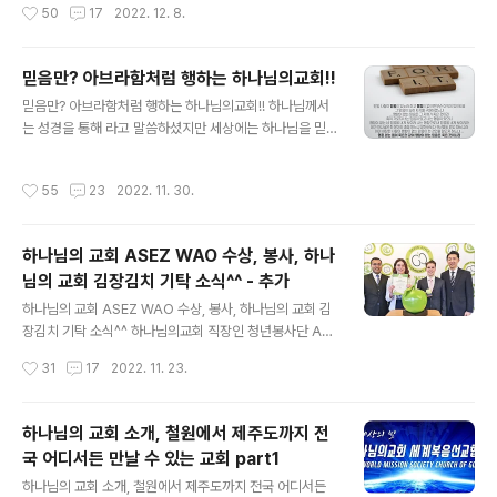
작성시간
50
17
2022. 12. 8.
을 위해 세계를 무대로 발로 뛰는 이 단체는 전 세계 MZ세
님의 교회가 다시 한번 진가를 발휘했네요. 이는 하나님의
대 직장인들로 구성된 하나님의교회 직장인..
교회가 아버지 하나님과 어머니 하나님께 배운 사랑으로
사회에 빛과 소금의 역할을 다하고자 애쓰고 수고한 결과
믿음만? 아브라함처럼 행하는 하나님의교회!!
이며 하나님의 교회는 앞으로도 지구촌의 행복과 평화를
글 내용
믿음만? 아브라함처럼 행하는 하나님의교회!! 하나님께서
위해 어머니의 마음으로 사랑과 봉사를 이어갈 것입니다!!
는 성경을 통해 라고 말씀하셨지만 세상에는 하나님을 믿
기분 좋은 소식~ 함께 보실까요ㅎ 하나님의 교회, 브라질
기만 해도 구원받을 수 있다!! 라고 주장하는 사람들이 많습
국회 최고상 ‘입법공로훈장’ 수훈 국가와 사회의 번영·연대
니다. 물론 믿음을 가져 하나님께 의로 인정받은 선진도 있
위한 헌신적 활동 공로 페루서도 리마주정부 결의문 등 20
작성시간
55
23
2022. 11. 30.
으니까 그렇게 생각할 수도 있습니다. 아브라함의 믿음 =
여 회나 수상 하나님의 교회가 7일 브라질 입법공로훈장을
하나님의 교회의 믿음 창 15/6 아브람이 여호와를 믿으니
수훈했다. 국회의사당에서 열린 ..
여호와께서 이를 그의 의로 여기시고 라고 하셨지만 이 말
하나님의 교회 ASEZ WAO 수상, 봉사, 하나
씀을 주신 당시 아브라함은 할례받지 않은 상태였고 창 17/
님의 교회 김장김치 기탁 소식^^ - 추가
14 할례를 받지 아니한 남자 곧 그 양피를 베지 아니한 자
글 내용
는 백성 중에서 끊어지리니 그가 내 언약을 배반하였음이
하나님의 교회 ASEZ WAO 수상, 봉사, 하나님의 교회 김
니라 고 하셨습니다. 창 17/24 아브라함이 그 양피를 벤 때
장김치 기탁 소식^^ 하나님의교회 직장인 청년봉사단 AS
는 구십 구세이었고 아브라함은 99세에 비로소 할례를 받
EZ WAO의 인천 연안부두 정화활동 소식과 3년 연속 그
작성시간
31
17
2022. 11. 23.
았지만 할례라는 행함을 보이..
린 애플상 수상 소식입니다!! 그리고 수원 영통 하나님의 교
회에서 취약계층에 김장 김치를 기탁했다니 좋은 소식은
함께 나눠야죠^^ [하나님의 교회 직장인 청년봉사단] “지
하나님의 교회 소개, 철원에서 제주도까지 전
구를 푸르게” 시작은 거리 쓰레기 줍기 연안부두 정화활
국 어디서든 만날 수 있는 교회 part1
동…폐기물 꼼꼼히 담아 환경상 다수 수상…27일 구월동
글 내용
서 활동 하나님의교회 세계복음선교협회(총회장 김주철 목
하나님의 교회 소개, 철원에서 제주도까지 전국 어디서든