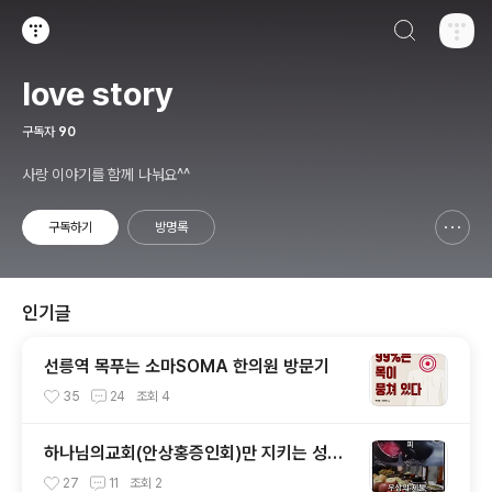
검색하기
티스토리
love story
구독자
90
사랑 이야기를 함께 나눠요^^
구독하기
방명록
신고하기 레이어
열기
인기글
선릉역 목푸는 소마SOMA 한의원 방문기
35
24
조회
4
하나님의교회(안상홍증인회)만 지키는 성경
의 금기 음식የምግብ ክልከላዎችና
27
11
조회
2