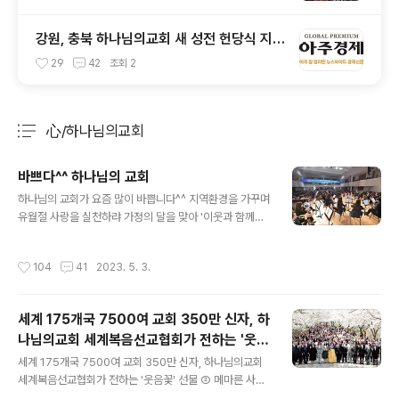
​강원, 충북 하나님의교회 새 성전 헌당식 지역
사회의 빛과 소금 역할 다짐... 원주시청의 갑
29
42
조회
2
질 안타까워
心/하나님의교회
분류 전체보기
주요 글 목록
바쁘다^^ 하나님의 교회
글 내용
하나님의 교회가 요즘 많이 바쁩니다^^ 지역환경을 가꾸며
유월절 사랑을 실천하랴 가정의 달을 맞아 '이웃과 함께하
는 힐링 세미나'를 개최하랴 말이죠. 언론을 통해 바쁜 하나
님의 교회 소식을 알아보아요ㅎ 하나님의 교회, 지역환경
작성시간
104
41
2023. 5. 3.
가꾸며 ‘유월절 사랑’ 실천 경주 동천동 일대 정화, 경북 각
지·국내외 곳곳에서 전개 적극적인 환경보호활동으로 지속
가능한 지구환경을 만들어가는 단체가 있다. 하나님의교회
세계 175개국 7500여 교회 350만 신자, 하
세계복음선교협회(총회장 김주철 목사, 이하 하나님의 교
나님의교회 세계복음선교협회가 전하는 '웃음
회)다. 하나님의 교회는 지난달 24일 경주에서 ‘유월절사
글 내용
꽃' 선물 ②
랑 환경정화운동’을 실시했다. 이 교회는 그간에도 용강동,
세계 175개국 7500여 교회 350만 신자, 하나님의교회
석장동, 황성동 등 각지에서 정화활동을 전개하며 쾌적한
세계복음선교협회가 전하는 '웃음꽃' 선물 ② 메마른 사회
지역환경을 가꿔왔다. 이날 봉사는 오전 10시경부터 시작
에 사랑을 공급하고 올바른 가치를 제시하며 종교의 순기