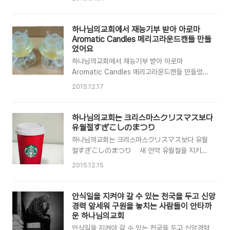
도 무방했을 법한데 말입니다. ‘아버지’라는 본질
의 생각보다 높습니다. 이사야 55장 8~9절 이는
적인 의미는 사전의 말을 빌리자면 ‘자기를 낳아준
내 생각이 너희의 생각과 다르며 내 길은 너희의
남자를 이르거나 부르는 말’, 혹은 ‘자녀를 둔 남자
길과 다름이니라 여호와의 말씀이니라 이는 하늘
하나님의교회에서 재능기부 받아 아로마
를 자식에 대한 관계로 부르는 말’입니다. 즉 아버
이 땅보다 높음 같이 내 길은 너희의 길보다 높으
Aromatic Candles 메리고라운드캔들 만들
지는 엄연히 ‘남성’을 지칭하는 용어..
며 내 생각은 너희의 생각보다 높음이니라 그런 하
었어요
나님께서 아담은 흙으로 지으시고 하와는 아담의
하나님의교회에서 재능기부 받아 아로마
갈비뼈로 만드신 것도 여리고 성을 다섯 번이 아니
Aromatic Candles 메리고라운드캔들 만들었어
라 일곱 번 돌게 하신 것도 하나님의 뜻이요 생각
요 오늘 제가 다니는 하나님의교회에서 한 문화센
2015.12.17
이실 뿐 사람이 왜 그랬느냐고 왈가왈부할 수 없는
터를 운영하시는 집사님께서 재능기부를 해주셨답
것입니다. 요한복음 10장 32~33절 예수께서 대
니다. 아로마캔들 만들기 수업이 있었는데요. 아로
답하시되 내가 아버지께로 말미암아 여러가지 선
마캔들 만들기 교실에 직접 만든 레몬청으로 끓인
하나님의교회는 크리스마스クリスマス보다
한 일을 너희에게 보였거늘 그 중에 어떤 일..
레몬차를 준비해 주셨어요. 오늘 하나님의교회에
유월절すぎこしのまつり
아로마캔들을 만들러 오신 이쁜 새댁이 들고 오신
하나님의교회는 크리스마스クリスマス보다 유월
간식 녹차카스테라^^ 오늘 재능기부하러 특별히
절すぎこしのまつり 새 언약 유월절을 지키는
와주신 하나님의교회 천사강사님의 열강을 집중해
하나님의교회를 제외하고 온 세상 사람들이 이맘
2015.12.15
서 듣고 있는 40여 명 가까운 수강생들이랍니다
때면 종교와 상관없이 자연스럽게 하는 인사가 있
ㅎ 오늘 만들 아로마 캔들의 주재료인 소이 내추럴
습니다. ‘메리 크리스마스’입니다. 그런데 최근 미
왁스에요 요즘 대세죠 소이왁스~^^ 타도타도 몸에
국에서 ‘메리 크리스마스’라는 인사가 사라지고 ‘해
안식일을 지켜야 갈 수 있는 천국을 두고 신앙
나쁘지 않은 코튼 심지구요. 메리고라운드 용기에
피 홀리데이(Happy Holidays)’ 즉 즐거운 휴일
경력 앞세워 구원을 놓치는 사람들이 안타까
만들기 때문에 메리고라운드캔들이라고도 해요.
이라는 일반적인 인사말로 대신한다고 합니다. 거
운 하나님의교회
그리고 장..
리에는 산타와 루돌프가 줄어들고 있고, 국립병원
안식일을 지켜야 갈 수 있는 천국을 두고 신앙경력