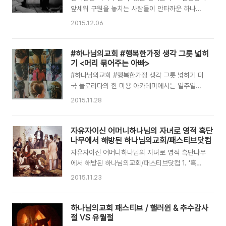
에서는 크리스마스 캐럴을 트는 것을 금지하고 있
앞세워 구원을 놓치는 사람들이 안타까운 하나님
습니다. 심지어 스타벅스의 종이컵에는 성탄절을
의교회 ‘어리석은 구두쇠’라는 유럽 민담이 있습니
2015.12.06
상징하는 문구와 문양이 아예 사라졌습니다. 붉은
다. 밀가루 사업으로 돈을 많이 벌었던 구두쇠는
색 바탕에 스타벅스 로고만 찍혀 있을 뿐입니다.
어느 날 소매가가 하락해 8백만 원 상당의 손실을
이런 분위기는 유럽도 마찬가지라고 합니다. 영
보게 됐습니다. 실의에 빠진 구두쇠는 이 세상을
#하나님의교회 #행복한가정 생각 그릇 넓히
국에서는 영화관들이 “종교적 광고는 금지한다”..
하직하고 싶어 튼튼한 노끈을 구매했습니다. 그는
기 <머리 묶어주는 아빠>
죽기 전 마지막으로 세상 소식이 궁금해 라디오를
#하나님의교회 #행복한가정 생각 그릇 넓히기 미
틀었는데 뉴스에서 전 유럽의 밀가루 가격이 폭등
국 플로리다의 한 미용 아카데미에서는 일주일에
했다는 소식이 들려왔습니다. 구두쇠가 언뜻 계산
한 번씩 특별한 강의가 열립니다. 강의의 주제는
2015.11.28
을 해봐도 4천 7백만 원 상당의 이익이 생겼음을
'아빠를 위한 머리 묶기'로, 아빠와 딸이 함께 참여
알았습니다. 그렇다면 기뻐할 일인데도 구두쇠는
하는 프로그램입니다. 강사는 미용전문가가 아닌
결국 죽고 말았습니다. 이유인즉 사놓은 노끈이 아
33살의 자동차 정비공입니다. 건장한 체격에, 거
자유자이신 어머니하나님의 자녀로 영적 흑단
까워서였습니다. 그래도 밀가루 가격이 폭등했다
친 일을 하는 그가 미용 강의를 하게 된 이유는 아
나무에서 해방된 하나님의교회/패스티브닷컴
는 기쁜 소식에 웃으면서 죽었다고 합니다. ..
홉살 난 딸아이 때문입니다. 8년 전부터 딸아이를
자유자이신 어머니하나님의 자녀로 영적 흑단나무
홀로 키우게 된 그는 딸에게 늘 미안한 마음을 가
에서 해방된 하나님의교회/패스티브닷컴 1. ‘흑인
지고 있었습니다. 엄마의 빈자리를 채워주기 위해
노예와 노예상인-인류 최초의 인종차별’, 시공사
2015.11.23
많은 노력을 했지만 섬세함을 요하는 일에 있어서
2. ‘현대판 노예노동을 끝내기 위한 노예의 역사’,
어려움이 많았고, 특히 거다란 손으로 가늘고 긴
예지 국립중앙박물관 조선시대실에서 충격적인 전
머리를 묶어주는 일은 정말 힘들었습니다. 그래도
시물을 하나 보게 되었습니다. 조선시대 노비 매매
하나님의교회 패스티브 / 핼러윈 & 추수감사
딸아이를 위히 포기하지 않고 계속 연습한 결과,
문서였는데, 놀랍게도 ‘사람’의 ‘가격’이 소값보다
절 VS 유월절
이제는 어느 엄마보다 머리를 잘 묶..