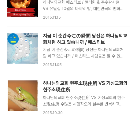
낮았습니다. 조선 숙종 38년(1712년)의 이 고문
하나님의교회 패스티브 / 핼러윈 & 추수감사절
서는 이 생원이 ‘소유’하고 있던 노비 모자를 다른
VS 유월절 10월의 마지막 밤, 대한민국의 번화한
사람에게 팔면서 작성된 일종의 거래명세서였습니
거리 곳곳에 핼러윈데이를 즐기려는 코스프레족들
2015.11.15
다. 노비 모자, 즉 두 사람의 몸값은 45냥. 각각
이 좀비, 드라큘라, 마녀 등 기괴한 형상의 괴물 모
23냥쯤으로, 19세기 전후 소 한 마리의 가격이
습을 하고 떼를 지어 활보하는 모습이 포착됐습니
30냥 정도였던 것을 감안한다면 소값보다도 못한
다. 하나님의교회는 그날 밤 뉴스를 보며 적잖이
지금 이 순간今この瞬間 당신은 하나님의교
몸값인 셈입니다. 조선시대 노비는 주인집에 매여
당혹감을 감출 수 없었습니다. 미국인들의 축제로
회처럼 하고 있습니까 / 패스티브
주인의 시중을 들고 농사..
알려진 핼러윈데이가 어찌하여 한국에도 퍼져 있
지금 이 순간今この瞬間 당신은 하나님의교회처
단 말입니까. 핼러윈데이에 대해 알아보니 원조는
럼 하고 있습니까 / 패스티브 사람들은 알 수 없는
미국도 아닙니다. 고대 아일랜드의 켈트족입니다.
내일을 위해 많은 것들을 준비합니다. 비가 내릴지
2015.11.05
그들은 죽은 자의 영혼이 1년 동안은 다른 사람의
알 수 없지만 예보를 보며 우산을 준비하고, 아이
몸 속에 있다가 내세로 간다고 믿었습니다. 켈트족
들 등교를 위해 내일 입을 옷들을 준비합니다. 직
은 겨울이 시작되는 11월 1일에 설을 쇠었는데, 죽
장맘은 내일 가족들이 먹을 음식을 미리 마련해두
하나님의교회 현주소現住所 VS 기성교회의
은 자가 한 해의 마지막 날인 10월 31일에 1년 동
고 여행자들은 짐을 미리 싸둡니다. 내일에 일어날
현주소現住所
안 거할 몸을 선택한다고 여겨..
수없이 많은 일들을 미리 준비하는 것입니다. 준비
하나님의교회 현주소現住所 VS 기성교회의 현주
하는 건 비단 내일뿐만이 아닙니다. 일주일을 본다
소現住所 수많은 시행착오와 실수를 반복하고도
면 더 많은 일들을 준비해야 하고 한 달을 본다면
또다시 문제를 일으켰을 때 “아직도 정신을 못 차
2015.10.30
더 많은 준비가 필요합니다. 그리고 좀 더 먼 미래
렸다”는 말을 하곤 합니다. 사리 판단 능력과 분별
를 위해 학생들은 공부를 하고 어른들은 직장을 다
력이 떨어진 사람들을 두고는 “앞뒤를 못 가리는
닙니다. 오늘을 사는 사람으로서 가장 소중하게 여
사람”이라고 하거나 “철이 없다”, “철이 덜 들었
겨야 하는 것이 지금임에도 우리는 지금보다 내일
다”는 표현을 하기도 하지요. 어린 시절에는 누구